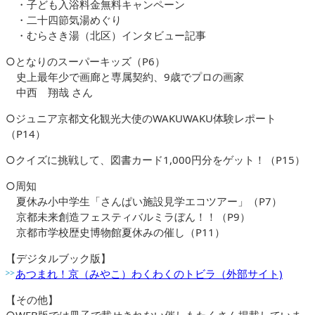
・子ども入浴料金無料キャンペーン
・二十四節気湯めぐり
・むらさき湯（北区）インタビュー記事
○となりのスーパーキッズ（P6）
史上最年少で画廊と専属契約、9歳でプロの画家
中西 翔哉 さん
○ジュニア京都文化観光大使のWAKUWAKU体験レポート
（P14）
○クイズに挑戦して、図書カード1,000円分をゲット！（P15）
○周知
夏休み小中学生「さんぱい施設見学エコツアー」（P7）
京都未来創造フェスティバルミラぼん！！（P9）
京都市学校歴史博物館夏休みの催し（P11）
【デジタルブック版】
あつまれ！京（みやこ）わくわくのトビラ（外部サイト)
【その他】