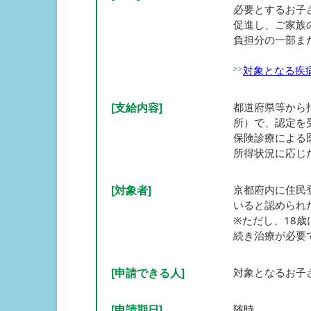
必要とするお子
促進し、ご家族
負担分の一部ま
対象となる疾
[支給内容]
都道府県等から
所）で、認定を
保険診療による
所得状況に応じ
[対象者]
京都府内に住民
いると認められ
※ただし、18
続き治療が必要
[申請できる人]
対象となるお子
[申請期日]
随時