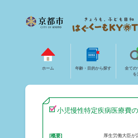
ホーム
年齢・目的から探す
全ての
を
小児慢性特定疾病医療費
[概要]
厚生労働大臣が