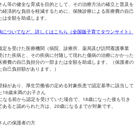
さん等の健全な育成を目的として、その治療方法の確立と普及を
の経済的な負担を軽減するために、保険診療による医療費の自己
たは全額を助成します。
病についてなど、詳しくはこちら（全国版子育てタウンサイト）
指定を受けた医療機関（病院、診療所、薬局及び訪問看護事業
受けた疾病と、その疾病に付随して現れた傷病の治療にかかった
医療費の自己負担分の一部または全額を助成します。（保護者の
た自己負担額があります。）
登録があり、厚生労働省の定める対象疾患で認定基準に該当して
た18歳未満のお子さん
歳になる前から認定を受けていた場合で、18歳になった後も引き
であると認められた方は、20歳になるまでが対象です。
さんの保護者の方