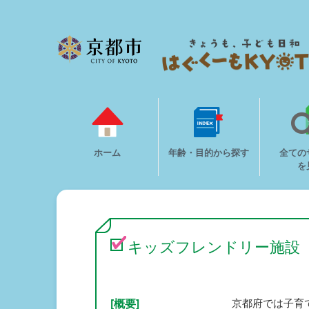
ホーム
年齢・目的から探す
全ての
を
キッズフレンドリー施設
[概要]
京都府では子育